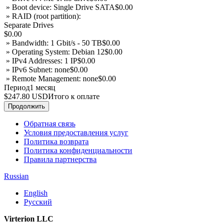
» Boot device: Single Drive SATA
$0.00
» RAID (root partition):
Separate Drives
$0.00
» Bandwidth: 1 Gbit/s - 50 TB
$0.00
» Operating System: Debian 12
$0.00
» IPv4 Addresses: 1 IP
$0.00
» IPv6 Subnet: none
$0.00
» Remote Management: none
$0.00
Период
1 месяц
$247.80 USD
Итого к оплате
Продолжить
Обратная связь
Условия предоставления услуг
Политика возврата
Политика конфиденциальности
Правила партнерства
Russian
English
Русский
Virterion LLC