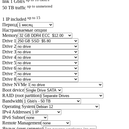
link 1 Gbit/s
up to unmetered
50 TB traffic
up to 15
1 IP included
Период
Настраиваемые опции
Memory
Drive 1
Drive 2
Drive 3
Drive 4
Drive 5
Drive 6
Drive 7
Drive 8
Drive NVMe 1
Boot device
RAID (root partition)
Bandwidth
Operating System
IPv4 Addresses
IPv6 Subnet
Remote Management
Ярлык (имя сервера)