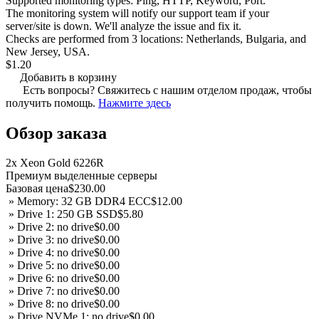
Supported monitoring types: Ping, HTTP, Keyword, Port.
The monitoring system will notify our support team if your
server/site is down. We'll analyze the issue and fix it.
Checks are performed from 3 locations: Netherlands, Bulgaria, and
New Jersey, USA.
$1.20
Добавить в корзину
Есть вопросы? Свяжитесь с нашим отделом продаж, чтобы
получить помощь.
Нажмите здесь
Обзор заказа
2x Xeon Gold 6226R
Премиум выделенные серверы
Базовая цена
$230.00
» Memory: 32 GB DDR4 ECC
$12.00
» Drive 1: 250 GB SSD
$5.80
» Drive 2: no drive
$0.00
» Drive 3: no drive
$0.00
» Drive 4: no drive
$0.00
» Drive 5: no drive
$0.00
» Drive 6: no drive
$0.00
» Drive 7: no drive
$0.00
» Drive 8: no drive
$0.00
» Drive NVMe 1: no drive
$0.00