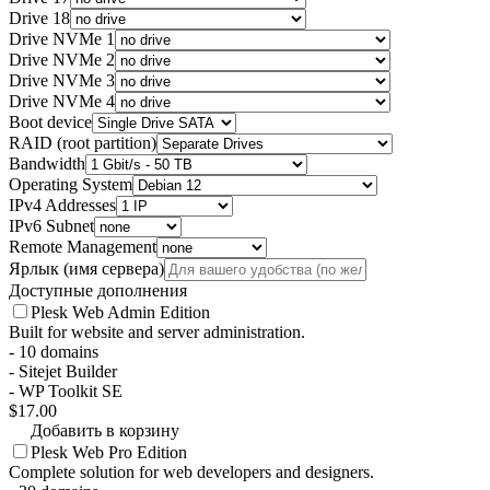
Drive 18
Drive NVMe 1
Drive NVMe 2
Drive NVMe 3
Drive NVMe 4
Boot device
RAID (root partition)
Bandwidth
Operating System
IPv4 Addresses
IPv6 Subnet
Remote Management
Ярлык (имя сервера)
Доступные дополнения
Plesk Web Admin Edition
Built for website and server administration.
- 10 domains
- Sitejet Builder
- WP Toolkit SE
$17.00
Добавить в корзину
Plesk Web Pro Edition
Complete solution for web developers and designers.