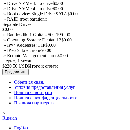
» Drive NVMe 3: no drive
$0.00
» Drive NVMe 4: no drive
$0.00
» Boot device: Single Drive SATA
$0.00
» RAID (root partition):
Separate Drives
$0.00
» Bandwidth: 1 Gbit/s - 50 TB
$0.00
» Operating System: Debian 12
$0.00
» IPv4 Addresses: 1 IP
$0.00
» IPv6 Subnet: none
$0.00
» Remote Management: none
$0.00
Период
1 месяц
$220.50 USD
Итого к оплате
Продолжить
Обратная связь
Условия предоставления услуг
Политика возврата
Политика конфиденциальности
Правила партнерства
<
Russian
English