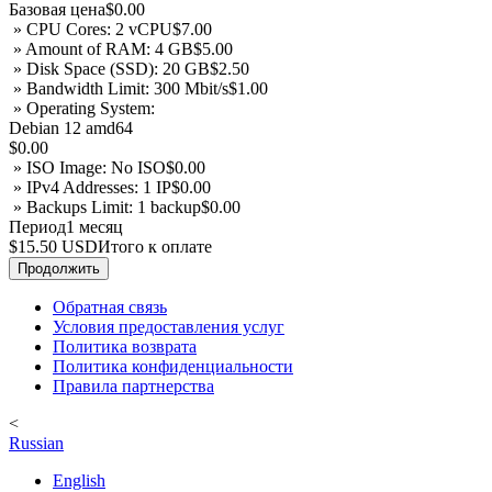
Базовая цена
$0.00
» CPU Cores: 2 vCPU
$7.00
» Amount of RAM: 4 GB
$5.00
» Disk Space (SSD): 20 GB
$2.50
» Bandwidth Limit: 300 Mbit/s
$1.00
» Operating System:
Debian 12 amd64
$0.00
» ISO Image: No ISO
$0.00
» IPv4 Addresses: 1 IP
$0.00
» Backups Limit: 1 backup
$0.00
Период
1 месяц
$15.50 USD
Итого к оплате
Продолжить
Обратная связь
Условия предоставления услуг
Политика возврата
Политика конфиденциальности
Правила партнерства
<
Russian
English