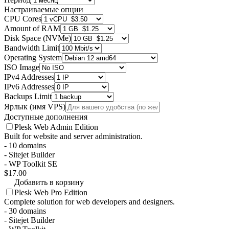
Настраиваемые опции
CPU Cores
Amount of RAM
Disk Space (NVMe)
Bandwidth Limit
Operating System
ISO Image
IPv4 Addresses
IPv6 Addresses
Backups Limit
Ярлык (имя VPS)
Доступные дополнения
Plesk Web Admin Edition
Built for website and server administration.
- 10 domains
- Sitejet Builder
- WP Toolkit SE
$17.00
Добавить в корзину
Plesk Web Pro Edition
Complete solution for web developers and designers.
- 30 domains
- Sitejet Builder