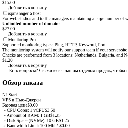
$15.00
Добавить в корзину
ispmanager 6 host
For web studios and traffic managers maintaining a large number of w
Unlimited number of domains
$27.00
Добавить в корзину
Monitoring Pro
Supported monitoring types: Ping, HTTP, Keyword, Port.
The monitoring system will notify our support team if your server/site 
Checks are performed from 3 locations: Netherlands, Bulgaria, and 
$1.20
Добавить в корзину
Есть вопросы? Свяжитесь с нашим отделом продаж, чтобы 
Обзор заказа
NJ Start
VPS в Нью-Джерси
Базовая цена
$0.00
» CPU Cores: 1 vCPU
$3.50
» Amount of RAM: 1 GB
$1.25
» Disk Space (NVMe): 10 GB
$1.25
» Bandwidth Limit: 100 Mbit/s
$0.00