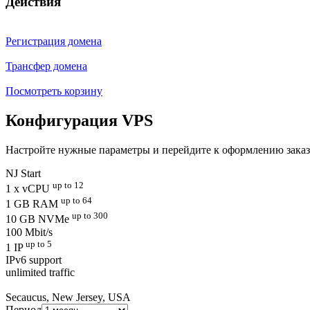
Действия
Регистрация домена
Трансфер домена
Посмотреть корзину
Конфигурация VPS
Настройте нужные параметры и перейдите к оформлению заказ
NJ Start
up to 12
1 x vCPU
up to 64
1 GB RAM
up to 300
10 GB NVMe
100 Mbit/s
up to 5
1 IP
IPv6 support
unlimited traffic
Secaucus, New Jersey, USA
Период