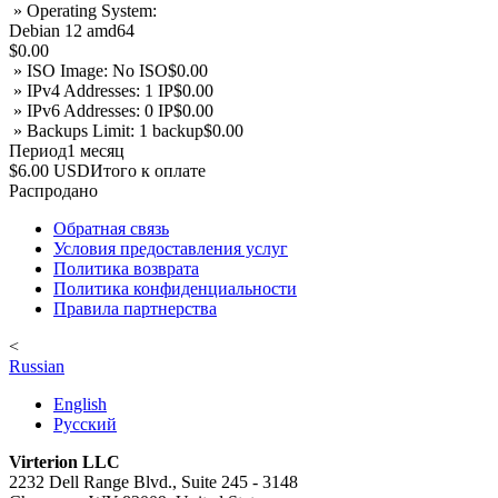
» Operating System:
Debian 12 amd64
$0.00
» ISO Image: No ISO
$0.00
» IPv4 Addresses: 1 IP
$0.00
» IPv6 Addresses: 0 IP
$0.00
» Backups Limit: 1 backup
$0.00
Период
1 месяц
$6.00 USD
Итого к оплате
Распродано
Обратная связь
Условия предоставления услуг
Политика возврата
Политика конфиденциальности
Правила партнерства
<
Russian
English
Русский
Virterion LLC
2232 Dell Range Blvd., Suite 245 - 3148