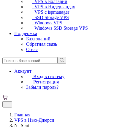
VPS в Болгарии
VPS в Нидерландах
VPS с ispmanager
SSD Storage VPS
Windows VPS
Windows SSD Storage VPS
Поддержка
База знаний
Обратная связь
О нас
Аккаунт
Вход в систему
Регистрация
Забыли пароль?
Главная
VPS в Нью-Джерси
NJ Start