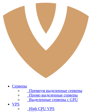
Серверы
Премиум выделенные серверы
Промо выделенные серверы
Выделенные серверы с GPU
VPS
High CPU VPS